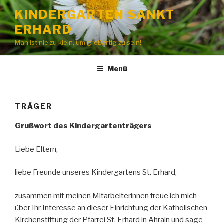
Zum
KINDERGARTEN SANKT
Inhalt
ERHARD
springen
Man ist nie zu klein, um großartig zu sein!
Menü
TRÄGER
Grußwort des Kindergartenträgers
Liebe Eltern,
liebe Freunde unseres Kindergartens St. Erhard,
zusammen mit meinen Mitarbeiterinnen freue ich mich
über Ihr Interesse an dieser Einrichtung der Katholischen
Kirchenstiftung der Pfarrei St. Erhard in Ahrain und sage